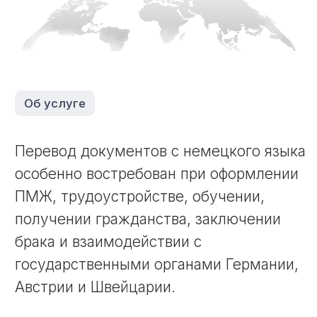
государственными органами Германии,
Австрии и Швейцарии.
Чаще всего переводят паспорта,
свидетельства, дипломы, справки,
трудовые книжки, медицинские
заключения, доверенности, судебные
документы и договоры. Такие
документы требуют высокой точности
и строгого соблюдения официальных
формулировок.
Клиенты ожидают, что перевод будет
выполнен без ошибок, правильно
оформлен и принят с первого раза в
консульстве, миграционной службе,
университете или нотариальной
конторе. Особенно важно избежать
неточностей в фамилиях, датах,
названиях организаций и юридических