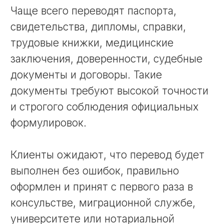
формулировках.
Особое внимание следует уделить
переводу медицинских документов.
Предположим, вы проживали некоторое
время в Германии, проходили лечение,
состояли на учете в медицинском
учреждении. По возвращении,
обратились к местным специалистам и
у вас потребовали перевод истории
болезни, медикаментозного лечения на
русский язык. Уточните у лечащего
врача требования к переводу:
требуется нотариальное заверение (по
стоимости вам выйдет дороже, примут
в любой инстанции) или достаточно
печати бюро переводов (дешевле по
стоимости, но не везде примут).