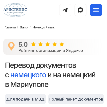
Главная
/
Языки
/
Немецкий язык
5.0
Рейтинг организации в Яндексе
Перевод документов
с
немецкого
и на немецкий
в Мариуполе
Для подачи в МВД
Полный пакет документов
Срочно от 30 минут
Без отказов и ошибок
Точный перевод документов с немецкого языка
и на немецкий для виз, гражданства, обучения,
лечения, реабилитации, хирургического
вмешательства, работы и официального